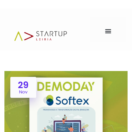
29
Nov