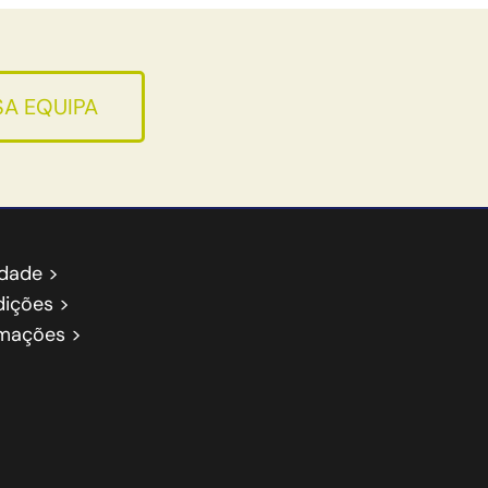
A EQUIPA
idade >
ições >
amações >