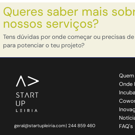
Queres saber mais sob
nossos serviços?
Tens dúvidas por onde começar ou precisas de
para potenciar o teu projeto?
Quem
Onde 
Incub
Cowo
Inovaç
Notíci
geral@startupleiria.com
| 244 859 460
FAQ's