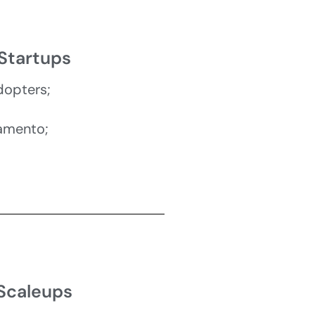
Startups
dopters;
amento;
Scaleups