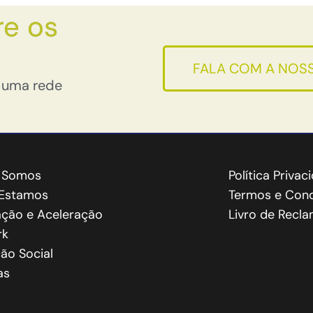
re os
FALA COM A NOSS
 uma rede
 Somos
Política Privac
Estamos
Termos e Cond
ação e Aceleração
Livro de Recl
rk
ão Social
as