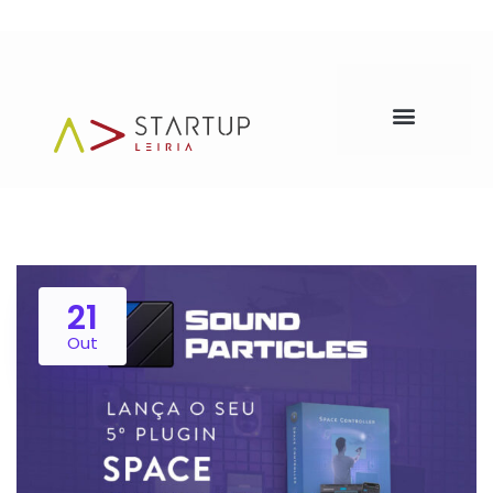
21
Out