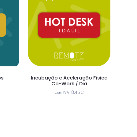
os
Incubação e Aceleração Física
Co-Work / Dia
18,45
€
com IVA