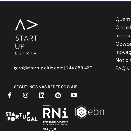
Quem
Onde 
Incub
Cowo
Inovaç
Notíci
geral@startupleiria.com
| 244 859 460
FAQ's
SEGUE-NOS NAS REDES SOCIAIS