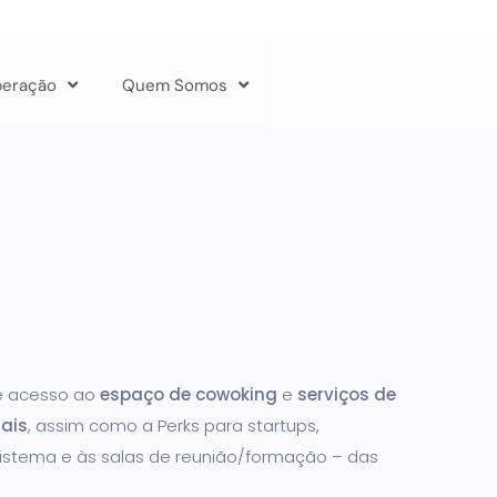
peração
Quem Somos
e acesso ao
espaço de cowoking
e
serviços de
ais
, assim como a Perks para startups,
istema e às salas de reunião/formação – das