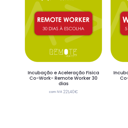
Incubação e Aceleração Fisica
Incub
Co-Work- Remote Worker 30
Co-
dias
221,40
€
com IVA