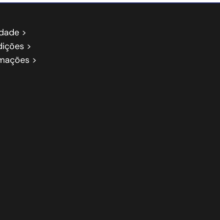
idade >
ições >
amações >