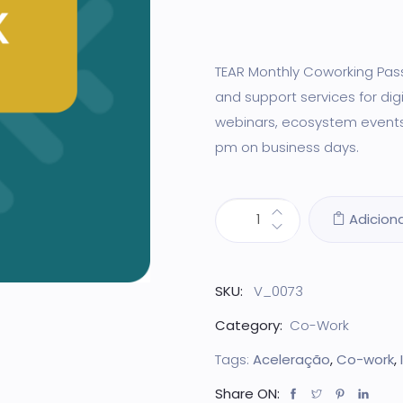
TEAR Monthly Coworking Pas
and support services for digi
webinars, ecosystem events
pm on business days.
Adicion
SKU:
V_0073
Category:
Co-Work
Tags:
Aceleração
,
Co-work
,
Share ON: