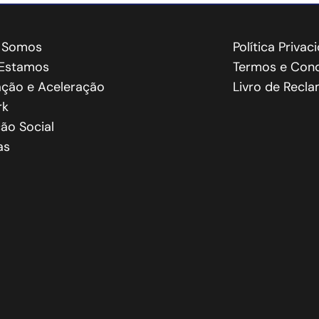
 Somos
Política Privac
Estamos
Termos e Cond
ação e Aceleração
Livro de Recl
rk
ão Social
as