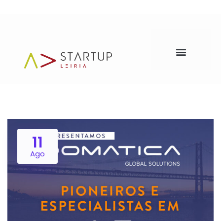
11
Ago