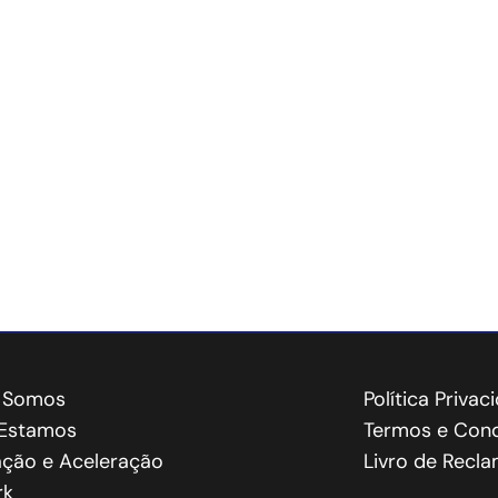
 Somos
Política Privac
Estamos
Termos e Cond
ação e Aceleração
Livro de Recl
rk