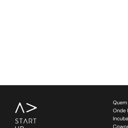
Quem
Onde 
Incub
Cowo