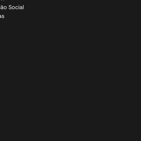
ão Social
as