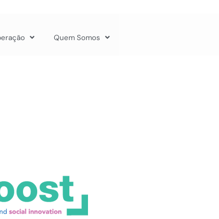
peração
Quem Somos