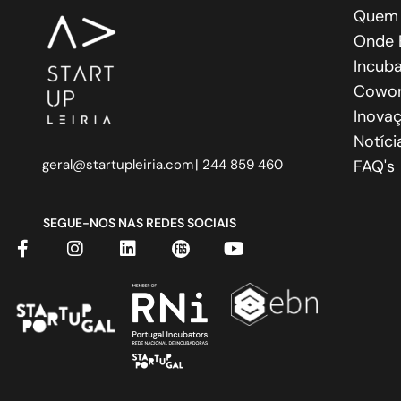
Quem
Onde 
Incub
Cowo
Inovaç
Notíci
geral@startupleiria.com
| 244 859 460
FAQ's
SEGUE-NOS NAS REDES SOCIAIS