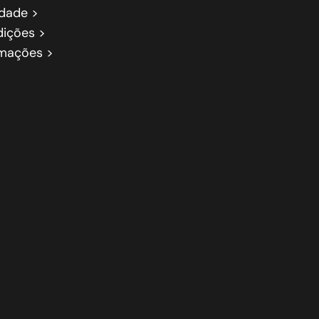
idade >
ições >
amações >