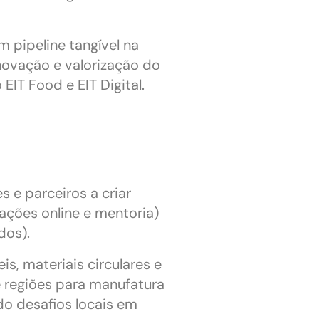
m pipeline tangível na
novação e valorização do
IT Food e EIT Digital.
s e parceiros a criar
ções online e mentoria)
dos).
s, materiais circulares e
e regiões para manufatura
ndo desafios locais em