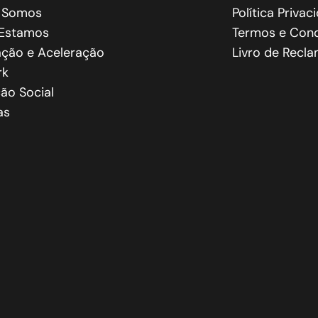
 Somos
Política Privac
Estamos
Termos e Cond
ação e Aceleração
Livro de Recl
rk
ão Social
as