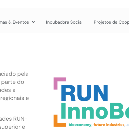
mas & Eventos
Incubadora Social
Projetos de Coo
nciado pela
, parte do
ades a
 regionais e
dades RUN-
superior e