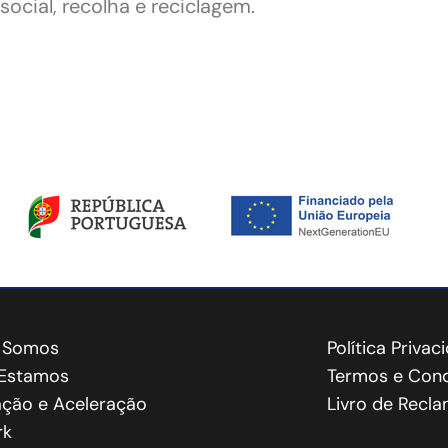
social, recolha e reciclagem.
 Somos
Política Privac
Estamos
Termos e Cond
ação e Aceleração
Livro de Recl
rk