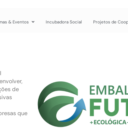
mas & Eventos
Incubadora Social
Projetos de Coo
l
envolver,
uções de
sivas
mpresas que