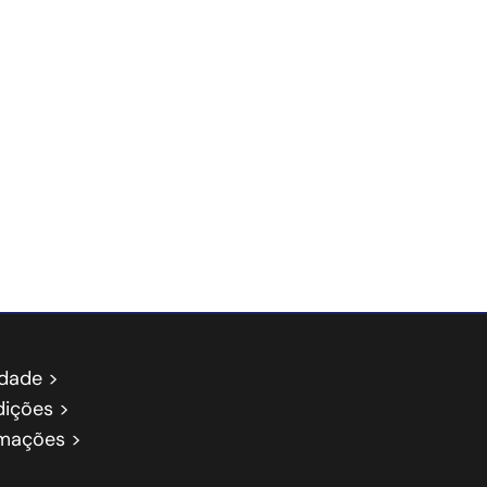
idade >
ições >
amações >