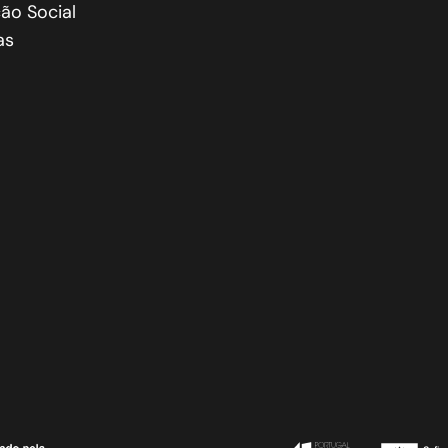
ão Social
as